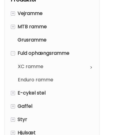
+
Vejramme
+
MTB ramme
Fælg-bremse
Grusramme
Skive-bremse
Fælg-bremse
-
Fuld ophængsramme
Skive-bremse
XC ramme
Enduro ramme
+
E-cykel stel
+
Gaffel
Road E-cykel stel
+
Styr
Elektrisk mountainbike stel
Vejgaffel
+
Hjulsæt
Grus E-cykelstel
MTB gaffel
Vejstyr