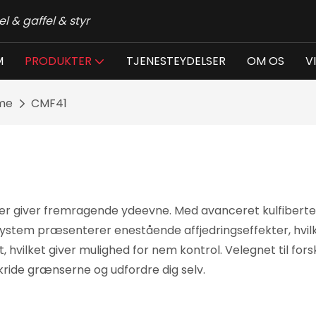
el & gaffel & styr
M
PRODUKTER
TJENESTEYDELSER
OM OS
V
me
CMF41
 giver fremragende ydeevne. Med avanceret kulfibertekno
ystem præsenterer enestående affjedringseffekter, hvilke
, hvilket giver mulighed for nem kontrol. Velegnet til fors
kride grænserne og udfordre dig selv.