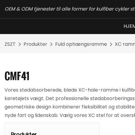
OEM & ODM tjenester til alle former for kulfiber cykler st
HJE
ZSZT
Produkter
Fuld ophængsramme
XC ram
CMF41
Vores stødabsorberede, bløde XC-hale-ramme i kulfiber
køretøjets vægt. Det professionelle stødabsorberingss
geometriske design kombinerer fleksibilitet og stabilitet
nyde fart og lidenskab. Vælg vores XC stel for at overs
Produkter