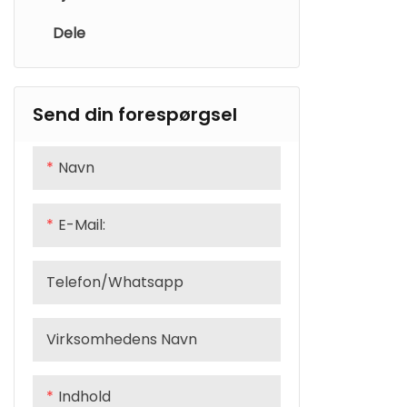
Dele
Grusgaffel
MTB styr
MTB hjul
Vejhjul
Send din forespørgsel
Navn
E-Mail:
Telefon/whatsapp
Virksomhedens Navn
Indhold