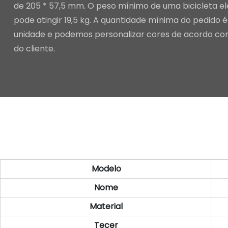
de 205 * 57,5 ​​mm. O peso mínimo de uma bicicleta e
pode atingir 19,5 kg. A quantidade mínima do pedido é
unidade e podemos personalizar cores de acordo co
do cliente.
Modelo
Nome
Material
Tecer