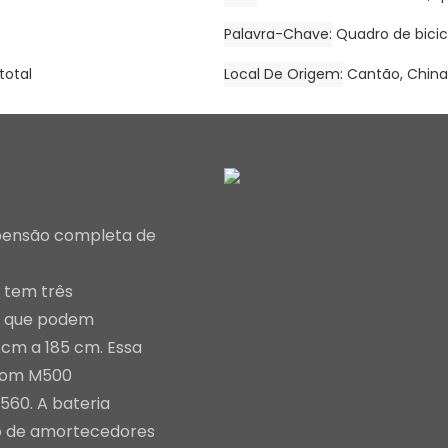
Palavra-Chave
Quadro de bicicl
total
Local De Origem
Cantão, China
spensão completa de
o tem três
s, que podem
 cm a 185 cm. Essa
 com M500
560. A bateria
o de amortecedores