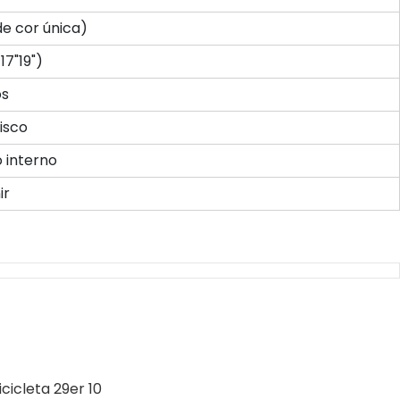
de cor única)
17"19")
os
disco
 interno
ir