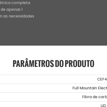
létrica completa
 de apenas 1
m as necessidades
PARÂMETROS DO PRODUTO
CEF4
Full Mountain Elec
Fibra de car
UD