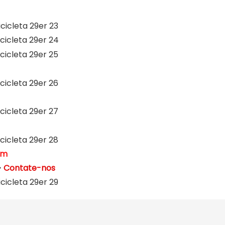
om
>
Contate-nos