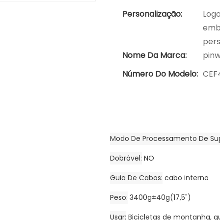
Personalização:
Logo
emba
pers
Nome Da Marca:
pin
Número Do Modelo:
CEF
Modo De Processamento De Sup
Dobrável
NO
Guia De Cabos
cabo interno
Peso
3400g±40g(17,5")
Usar
Bicicletas de montanha, q