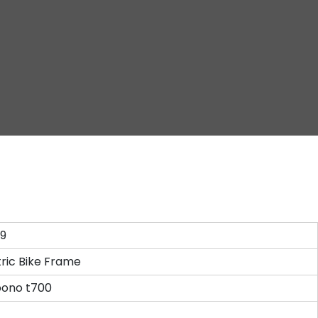
9
tric Bike Frame
bono t700