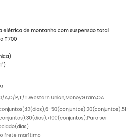
m
ta elétrica de montanha com suspensão total
no T700
nica)
1")
na
,D/A,D/P,T/T,Western Union,MoneyGram,OA
conjuntos):12(dias),6-50(conjuntos):20(conjuntos),51-
conjuntos):30(dias),>100(conjuntos):Para ser
ciado(dias)
o frete marítimo