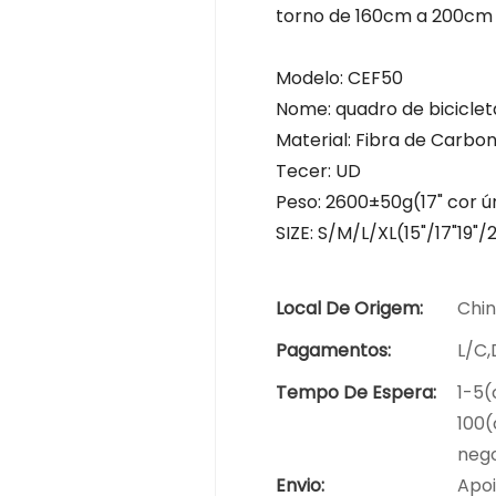
torno de 160cm a 200c
Modelo: CEF50
Nome: quadro de bicicle
Material: Fibra de Carbo
Tecer: UD
Peso: 2600±50g(17" cor ú
SIZE: S/M/L/XL(15"/17"19"/2
Local De Origem:
Chi
Pagamentos:
L/C
Tempo De Espera:
1-5(
100(
nego
Envio:
Apoi