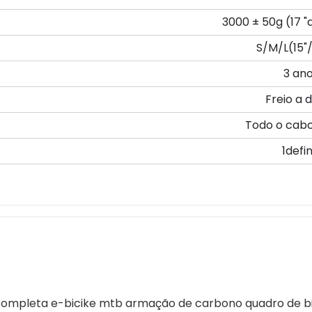
3000 ± 50g (17 "
S/M/L(15"/
3 an
Freio a 
Todo o cabo
1defin