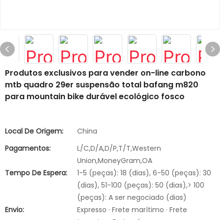
Produtos exclusivos para vender on-line carbono
mtb quadro 29er suspensão total bafang m820
para mountain bike durável ecológico fosco
Local De Origem:
China
Pagamentos:
L/C,D/A,D/P,T/T,Western
Union,MoneyGram,OA
Tempo De Espera:
1-5 (peças): 18 (dias), 6-50 (peças): 30
(dias), 51-100 (peças): 50 (dias),> 100
(peças): A ser negociado (dias)
Envio:
Expresso · Frete marítimo · Frete