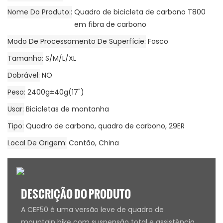
Nome Do Produto:
Quadro de bicicleta de carbono T800
em fibra de carbono
Modo De Processamento De Superfície
Fosco
Tamanho
S/M/L/XL
Dobrável
NO
Peso
2400g±40g(17")
Usar
Bicicletas de montanha
Tipo
Quadro de carbono, quadro de carbono, 29ER
Local De Origem
Cantão, China
DESCRIÇÃO DO PRODUTO
A CEF50 é uma versão leve de quadro de
mountain bike com suspensão total e assistência