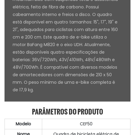
elétrica, feita de fibra de carbono. Possui
cabeamento interno e freios a disco. O quadro
está disponível em quatro tamanhos: 15", 17", 19" e
21", adequados para ciclistas com altura entre 160
cm e 200 cm. Este quadro de e-bike utiliza o
motor BaFang M820 e o eixo UDH. Atualmente,
estão disponíveis quatro especificações de
baterias: 36V/720Wh, 43V/410Wh, 48V/480Wh e
48V/700Wh. É compatível com diversos modelos
de amortecedores com dimensões de 210 x 50
mm. O peso mínimo de uma e-bike completa é
de 17,9 kg.
PARÂMETROS DO PRODUTO
Modelo
CEF50
Nome
Quadro de bicicleta elétrica de