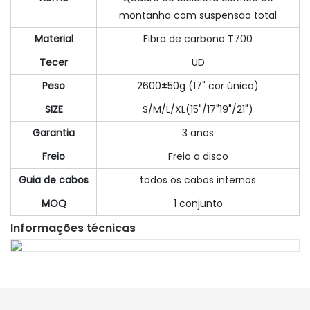
montanha com suspensão total
Material
Fibra de carbono T700
Tecer
UD
Peso
2600±50g (17" cor única)
SIZE
S/M/L/XL(15"/17"19"/21")
Garantia
3 anos
Freio
Freio a disco
Guia de cabos
todos os cabos internos
MOQ
1 conjunto
Informações técnicas