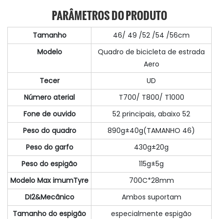
PARÂMETROS DO PRODUTO
Tamanho
46/ 49 /52 /54 /56cm
Modelo
Quadro de bicicleta de estrada
Aero
Tecer
UD
Número aterial
T700/ T800/ T1000
Fone de ouvido
52 principais, abaixo 52
Peso do quadro
890g±40g(TAMANHO 46)
Peso do garfo
430g±20g
Peso do espigão
115g±5g
Modelo Max imumTyre
700C*28mm
DI2&Mecânico
Ambos suportam
Tamanho do espigão
especialmente espigão