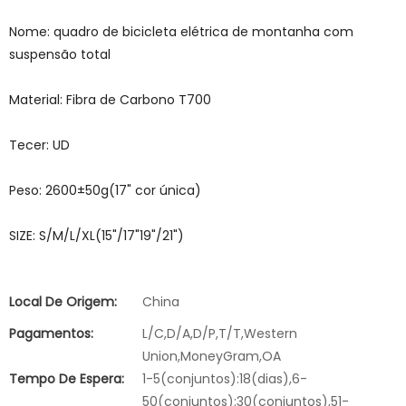
Nome: quadro de bicicleta elétrica de montanha com
suspensão total
Material: Fibra de Carbono T700
Tecer: UD
Peso: 2600±50g(17" cor única)
SIZE: S/M/L/XL(15"/17"19"/21")
Local De Origem:
China
Pagamentos:
L/C,D/A,D/P,T/T,Western
Union,MoneyGram,OA
Tempo De Espera:
1-5(conjuntos):18(dias),6-
50(conjuntos):30(conjuntos),51-