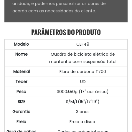
unidade, e podemos personalizar as cores de
acordo com as necessidades do cliente.
PARÂMETROS DO PRODUTO
Modelo
CEF49
Nome
Quadro de bicicleta elétrica de
montanha com suspensão total
Material
Fibra de carbono T700
Tecer
UD
Peso
3000±50g (17" cor única)
SIZE
S/M/L(15"/17"19")
Garantia
3 anos
Freio
Freio a disco
Guia de cabos
Todos os cabos internos