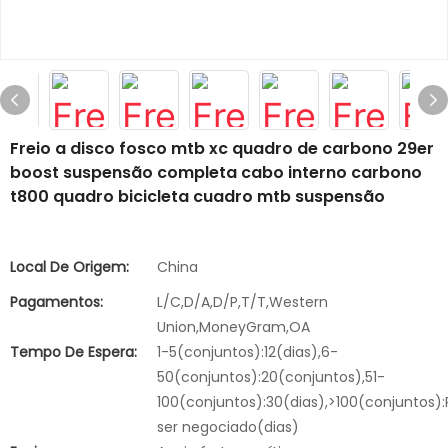
Freio a disco fosco mtb xc quadro de carbono 29er
boost suspensão completa cabo interno carbono
t800 quadro bicicleta cuadro mtb suspensão
Local De Origem:
China
Pagamentos:
L/C,D/A,D/P,T/T,Western
Union,MoneyGram,OA
Tempo De Espera:
1-5(conjuntos):12(dias),6-
50(conjuntos):20(conjuntos),51-
100(conjuntos):30(dias),>100(conjuntos):
ser negociado(dias)