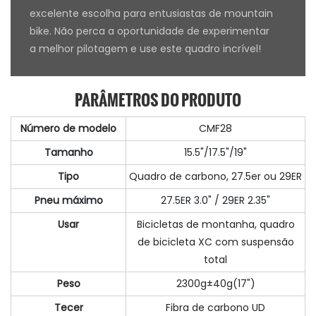
excelente escolha para entusiastas de mountain
bike. Não perca a oportunidade de experimentar
a melhor pilotagem e use este quadro incrível!
PARÂMETROS DO PRODUTO
Número de modelo
CMF28
Tamanho
15.5"/17.5"/19"
Tipo
Quadro de carbono, 27.5er ou 29ER
Pneu máximo
27.5ER 3.0" / 29ER 2.35"
Usar
Bicicletas de montanha, quadro
de bicicleta XC com suspensão
total
Peso
2300g±40g(17")
Tecer
Fibra de carbono UD