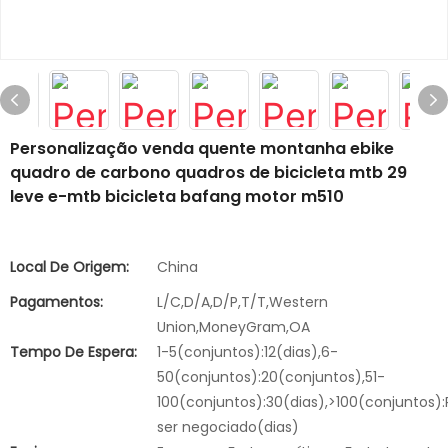
Personalização venda quente montanha ebike
quadro de carbono quadros de bicicleta mtb 29
leve e-mtb bicicleta bafang motor m510
Local De Origem:
China
Pagamentos:
L/C,D/A,D/P,T/T,Western
Union,MoneyGram,OA
Tempo De Espera:
1-5(conjuntos):12(dias),6-
50(conjuntos):20(conjuntos),51-
100(conjuntos):30(dias),>100(conjuntos):
ser negociado(dias)