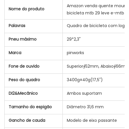
Amazon venda quente mountai
Nome do produto
bicicleta mtb 29 leve e-mtb 
Palavras
Quadro de bicicleta com logo
Pneu máximo
29*2,3"
Marca
pinworks
Fone de ouvido
Superior∮52mm, Abaixo∮66m
Peso do quadro
3400g±40g(17,5")
DI2&Mecânico
Ambos suportam
Tamanho do espigão
Diâmetro 31,6 mm
Gancho de cauda
Modelo de eixo passante