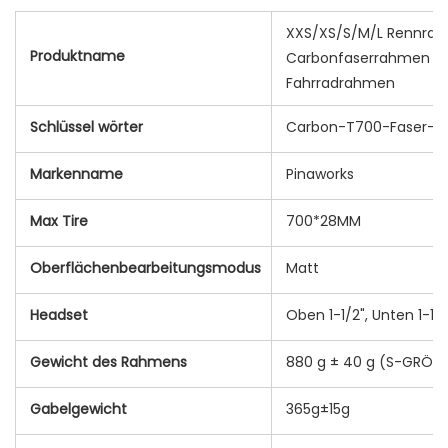
XXS/XS/S/M/L Rennrad
Produktname
Carbonfaserrahmen 7
Fahrradrahmen
Schlüssel wörter
Carbon-T700-Faser-F
Markenname
Pinaworks
Max Tire
700*28MM
Oberflächenbearbeitungsmodus
Matt
Headset
Oben 1-1/2", Unten 1-1/2
Gewicht des Rahmens
880 g ± 40 g (S-GRÖSS
Gabelgewicht
365g±15g