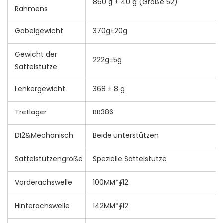
860 g ± 40 g (Größe 52)
Rahmens
Gabelgewicht
370g±20g
Gewicht der
222g±5g
Sattelstütze
Lenkergewicht
368 ± 8 g
Tretlager
BB386
DI2&Mechanisch
Beide unterstützen
Sattelstützengröße
Spezielle Sattelstütze
Vorderachswelle
100MM*∮12
Hinterachswelle
142MM*∮12