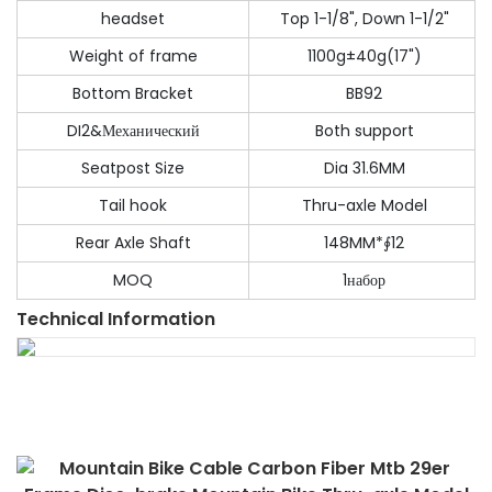
headset
Top 1-1/8", Down 1-1/2"
Weight of frame
1100g±40g(17")
Bottom Bracket
BB92
DI2&Механический
Both support
Seatpost Size
Dia 31.6MM
Tail hook
Thru-axle Model
Rear Axle Shaft
148MM*∮12
MOQ
1набор
Technical Information