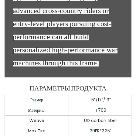
advanced cross-country riders or
entry-level players pursuing cost-
performance can all build
personalized high-performance war
machines through this frame!
ПАРАМЕТРЫ ПРОДУКТА
Размер
15"/17"/19"
Материал
T700
Weave
UD carbon fiber
Max Tire
29ER*2.35"