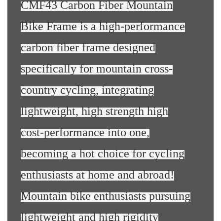
CMF43 Carbon Fiber Mountain
Bike Frame is a high-performance
carbon fiber frame designed
specifically for mountain cross-
country cycling, integrating
lightweight, high strength high
cost-performance into one,
becoming a hot choice for cycling
enthusiasts at home and abroad!
Mountain bike enthusiasts pursuing
lightweight and high rigidity