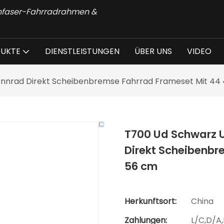
onfaser-Fahrradrahmen &
UKTE
DIENSTLEISTUNGEN
ÜBER UNS
VIDEO
nrad Direkt Scheibenbremse Fahrrad Frameset Mit 44 
T700 Ud Schwarz 
Direkt Scheibenbr
56 cm
Herkunftsort:
China
Zahlungen:
L/C,D/A