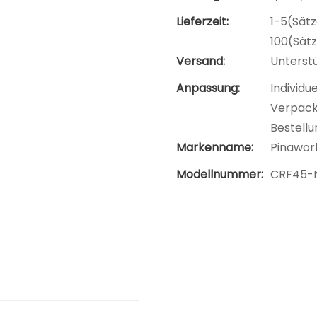
Lieferzeit:
1-5(Sätz
100(Sät
Versand:
Unterst
Anpassung:
Individu
Verpacku
Bestellu
Markenname:
Pinawor
Modellnummer:
CRF45-