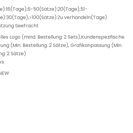
e):16(Tage),6-50(Sätze):20(Tage),51-
ze):30(Tage),>100(Sätze):Zu verhandeln(Tage)
ützung Seefracht
elles Logo (mind. Bestellung: 2 Sets),Kundenspezifische
ng (Min. Bestellung: 2 Sätze), Grafikanpassung (Min.
ng: 2 Sätze)
ks
NEW