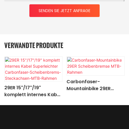
SENDEN SIE JETZT ANFRAGE
VERWANDTE PRODUKTE
Carbonfaser-
29ER 15"/17"/19"
Mountainbike 29ER
komplett internes Kabel
Scheibenbremse MTB-
Superleichter
Rahmen
Carbonfaser-
Scheibenbrems-
Steckachsen-MTB-