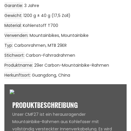
Garantie
3 Jahre
Gewicht
1200 g ± 40 g (17,5 Zoll)
Material
Kohlenstoff T700
Verwenden
Mountainbikes, Mountainbike
Typ
Carbonrahmen, MTB 29ER
Stichwort
Carbon-Fahrradrahmen
Produktname
29er Carbon-Mountainbike-Rahmen
Herkunftsort
Guangdong, China
PRODUKTBESCHREIBUNG
Unser CMF27 ist ein herausragender
Mountainbike-Rahmen aus Kohlefaser mit
vollständig versteckter Innenverkabelung. Es wird