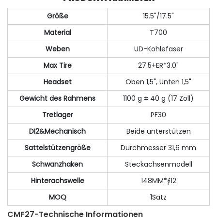
Größe
15.5"/17.5"
Material
T700
Weben
UD-Kohlefaser
Max Tire
27.5+ER*3.0"
Headset
Oben 1,5", Unten 1,5"
Gewicht des Rahmens
1100 g ± 40 g (17 Zoll)
Tretlager
PF30
DI2&Mechanisch
Beide unterstützen
Sattelstützengröße
Durchmesser 31,6 mm
Schwanzhaken
Steckachsenmodell
Hinterachswelle
148MM*∮12
MOQ
1Satz
CMF27-Technische Informationen