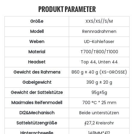
PRODUKT PARAMETER
Größe
XXS/XS//S/M
Modell
Rennradrahmen
Weben
UD-Kohlefaser
Material
T700/T800/T1000
Headset
Top 44, Unten 44
Gewicht des Rahmens
860 g ± 40 g (XS-GRÖSSE)
Gabelgewicht
390 g ± 20 g
Gewicht der Sattelstütze
95g±5g
Maximales Reifenmodell
700 °C * 25 mm
DI2&Mechanisch
Beide unterstützen
Sattelstützengröße
∮27,2 Kreisrohr
Hinterachswelle
148MM*∮12