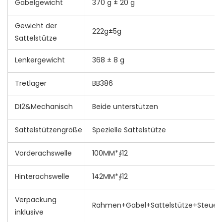
Gabelgewicht
370 g ± 20 g
Gewicht der
222g±5g
Sattelstütze
Lenkergewicht
368 ± 8 g
Tretlager
BB386
DI2&Mechanisch
Beide unterstützen
Sattelstützengröße
Spezielle Sattelstütze
Vorderachswelle
100MM*∮12
Hinterachswelle
142MM*∮12
Verpackung
Rahmen+Gabel+Sattelstütze+Steuer
inklusive