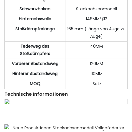
Schwanzhaken
Steckachsenmodell
Hinterachswelle
148MM*∮12
Stoßdämpferlänge
165 mm (Länge von Auge zu
Auge)
Federweg des
40MM
Stoßdämpfers
Vorderer Abstandsweg
120MM
Hinterer Abstandsweg
110MM
MOQ
1Satz
Technische Informationen