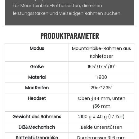
für Mountainbike-Enthusiasten, die einen
leistungsstarken und vielseitigen Rahmen suchen.
PRODUKTPARAMETER
Modus
Mountainbike-Rahmen aus
Kohlefaser
Größe
15.5"/17.5"/19"
Material
T800
Max Reifen
29er*2.35"
Headset
Oben ∮44 mm, Unten
∮56 mm
Gewicht des Rahmens
2100 g ± 40 g (17 Zoll)
DI2&Mechanisch
Beide unterstützen
Sattelstützengröße
Durchmesser 31,6 mm