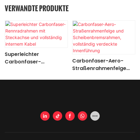
VERWANDTE PRODUKTE
Superleichter
Carbonfaser-Aero-
Carbonfaser-
Straßenrahmenfelge
Rennradrahmen mit
und
Steckachse und
Scheibenbremsrahmen,
vollständig internem
vollständig verdeckte
Kabel
Innenführung