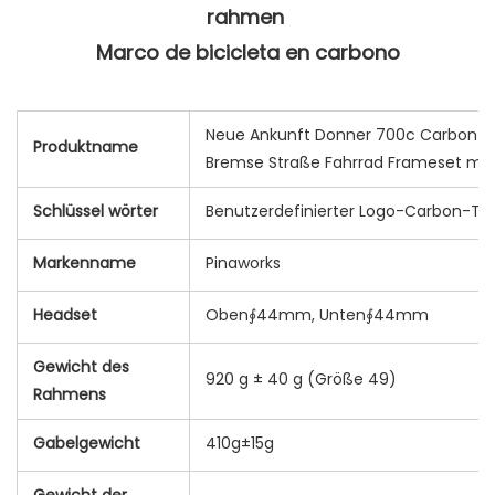
Marco de bicicleta en carbono

Neue Ankunft Donner 700c Carbon 
Produktname
Bremse Straße Fahrrad Frameset mar
Schlüssel wörter
Benutzerdefinierter Logo-Carbon-T
Markenname
Pinaworks
Headset
Oben∮44mm, Unten∮44mm
Gewicht des
920 g ± 40 g (Größe 49)
Rahmens
Gabelgewicht
410g±15g
Gewicht der