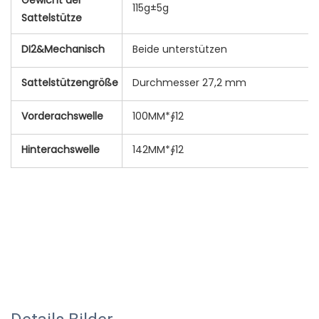
115g±5g
Sattelstütze
DI2&Mechanisch
Beide unterstützen
Sattelstützengröße
Durchmesser 27,2 mm
Vorderachswelle
100MM*∮12
Hinterachswelle
142MM*∮12
neue Produktideen 2022 Trendprodukte 2022 Neuzugänge 
meistverkaufte Produkte 2022 heiß verkaufte Produkte 
2022 neue Produkte 2022 Chaquetas de hombre 2022 
ropa deportiva mujer tendencia 2022 umweltfreundliche 
Produkte 2022 Amazon-Topseller 2022 heiß verkaufte 