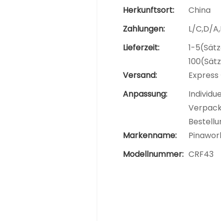
Herkunftsort:
China
Zahlungen:
L/C,D/A
Lieferzeit:
1-5(Sätz
100(Sät
Versand:
Express 
Anpassung:
Individu
Verpacku
Bestellu
Markenname:
Pinawor
Modellnummer:
CRF43