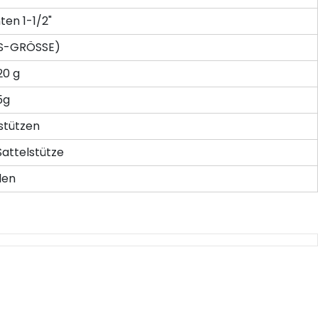
ten 1-1/2"
XS-GRÖSSE)
20 g
5g
stützen
Sattelstütze
len