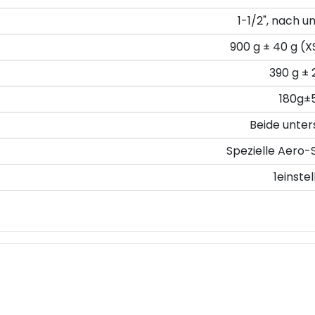
1-1/2", nach un
900 g ± 40 g (
390 g ± 
180g±
Beide unter
Spezielle Aero-
1einstel