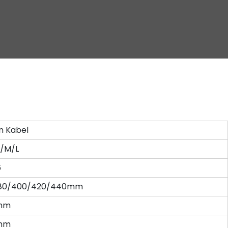
en Kabel
/M/L
6
/380/400/420/440mm
2mm
2mm