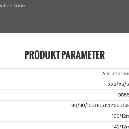
techen kann.
PRODUKT PARAMETER
Alle intern
XXS/XS/S
BB8
80/90/100/110/120*360
100*1
142*1