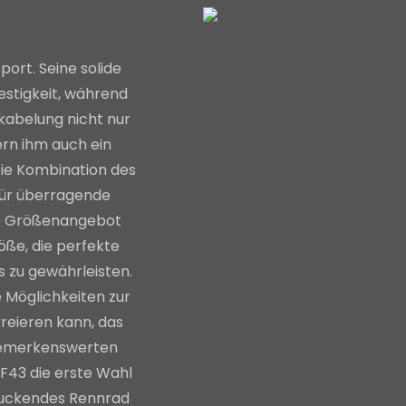
ort. Seine solide
Festigkeit, während
kabelung nicht nur
ern ihm auch ein
Die Kombination des
für überragende
ige Größenangebot
öße, die perfekte
s zu gewährleisten.
 Möglichkeiten zur
kreieren kann, das
n bemerkenswerten
F43 die erste Wahl
ndruckendes Rennrad