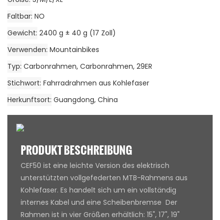
Faltbar
NO
Gewicht
2400 g ± 40 g (17 Zoll)
Verwenden
Mountainbikes
Typ
Carbonrahmen, Carbonrahmen, 29ER
Stichwort
Fahrradrahmen aus Kohlefaser
Herkunftsort
Guangdong, China
PRODUKT BESCHREIBUNG
CEF50 ist eine leichte Version des elektrisch
unterstützten vollgefederten MTB-Rahmens aus
Kohlefaser. Es handelt sich um ein vollständig
internes Kabel und eine Scheibenbremse Der
Rahmen ist in vier Größen erhältlich: 15", 17", 19"