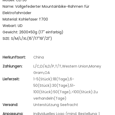
Modell: CEF50
Name: Vollgefederter Mountainbike-Rahmen für
Elektrofahrräder
Material: Kohlefaser T700
Webart: UD
Gewicht: 2600±50g (17" einfarbig)
SIZE: S/M/L/XL(15"/17"19"/21")
Herkunftsort:
China
Zahlungen:
L/C,D/A,D/P,T/T,Western Union,Money
Gram,OA
Lieferzeit:
1-5(Stück):18(Tage),6-
50(Stück):30(Tage),51-
100(Stück):50(Tage),>100(Stück):Zu
verhandeln(Tage)
Versand:
Unterstützung Seefracht
Anpassung:
Individuelles Logo (mind. Bestellung: 1