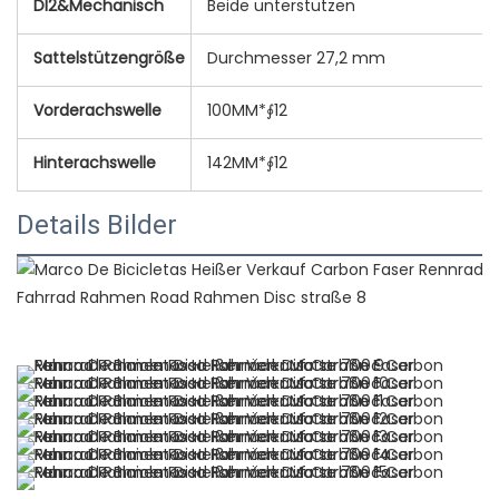
DI2&Mechanisch
Beide unterstützen
Sattelstützengröße
Durchmesser 27,2 mm
Vorderachswelle
100MM*∮12
Hinterachswelle
142MM*∮12
Details Bilder