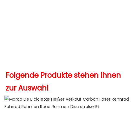
neue Produktideen 2022 Trendprodukte 2022 Neuzugänge 
meistverkaufte Produkte 2022 heiß verkaufte Produkte 
2022 neue Produkte 2022 Chaquetas de hombre 2022 
ropa deportiva mujer tendencia 2022 umweltfreundliche 
Produkte 2022 Amazon-Topseller 2022 heiß verkaufte 
Folgende Produkte stehen Ihnen 