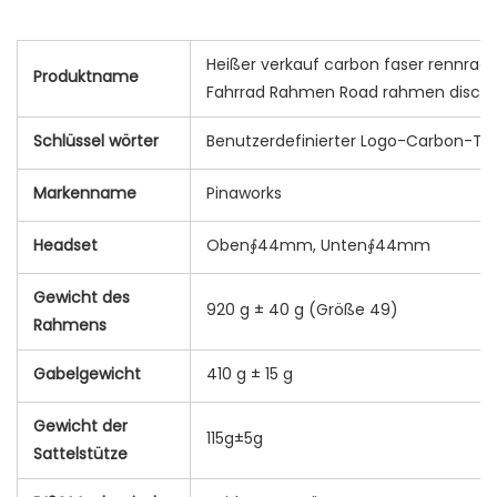
Heißer verkauf carbon faser rennrad
Produktname
Fahrrad Rahmen Road rahmen disc st
Schlüssel wörter
Benutzerdefinierter Logo-Carbon-T
Markenname
Pinaworks
Headset
Oben∮44mm, Unten∮44mm
Gewicht des
920 g ± 40 g (Größe 49)
Rahmens
Gabelgewicht
410 g ± 15 g
Gewicht der
115g±5g
Sattelstütze