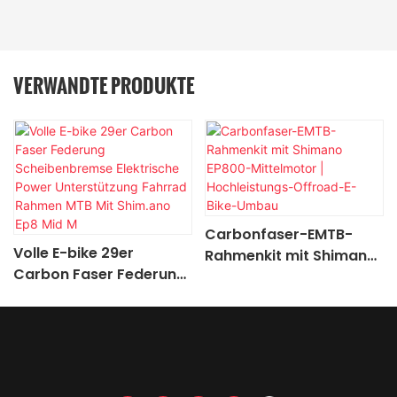
VERWANDTE PRODUKTE
Carbonfaser-EMTB-
Volle E-bike 29er
Rahmenkit mit Shimano
Carbon Faser Federung
EP800-Mittelmotor |
Scheibenbremse
Hochleistungs-Offroad-
Elektrische Power
E-Bike-Umbau
Unterstützung Fahrrad
Rahmen MTB Mit
Shim.ano Ep8 Mid M