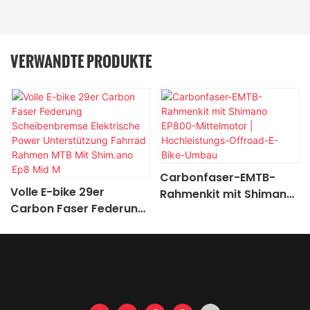
VERWANDTE PRODUKTE
Carbonfaser-EMTB-
Volle E-bike 29er
Rahmenkit mit Shimano
Carbon Faser Federung
EP800-Mittelmotor |
Scheibenbremse
Hochleistungs-Offroad-
Elektrische Power
E-Bike-Umbau
Unterstützung Fahrrad
Rahmen MTB Mit
Shim.ano Ep8 Mid M