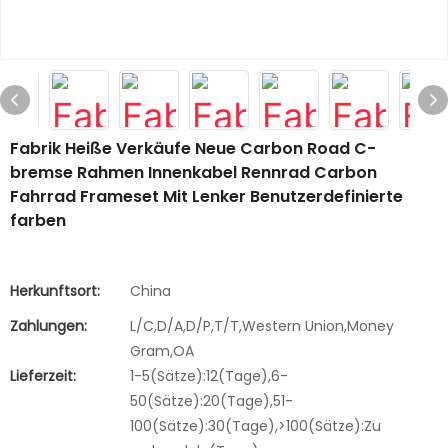
Fabrik Heiße Verkäufe Neue Carbon Road C-
bremse Rahmen Innenkabel Rennrad Carbon
Fahrrad Frameset Mit Lenker Benutzerdefinierte
farben
Herkunftsort:
China
Zahlungen:
L/C,D/A,D/P,T/T,Western Union,Money
Gram,OA
Lieferzeit:
1-5(Sätze):12(Tage),6-
50(Sätze):20(Tage),51-
100(Sätze):30(Tage),>100(Sätze):Zu