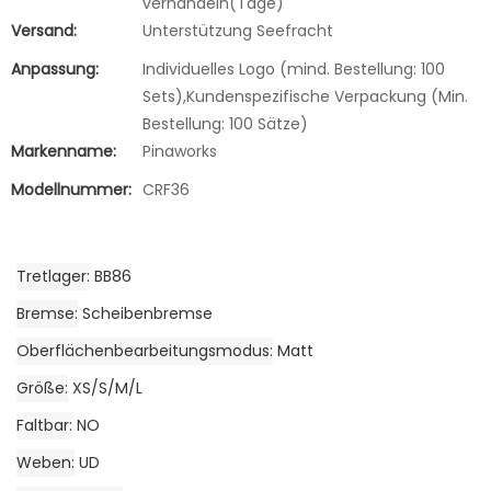
verhandeln(Tage)
Versand:
Unterstützung Seefracht
Anpassung:
Individuelles Logo (mind. Bestellung: 100
Sets),Kundenspezifische Verpackung (Min.
Bestellung: 100 Sätze)
Markenname:
Pinaworks
Modellnummer:
CRF36
Tretlager
BB86
Bremse
Scheibenbremse
Oberflächenbearbeitungsmodus
Matt
Größe
XS/S/M/L
Faltbar
NO
Weben
UD