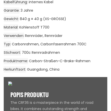
Kabelführung
internes Kabel
Garantie
3 Jahre
Gewicht
840 g ± 40 g (XS-GRÖSSE)
Material
Kohlenstoff T700
Verwenden
Rennräder, Rennräder
Typ
Carbonrahmen, Carbonfaserrahmen 700C
Stichwort
700c Rennradrahmen
Produktname
Carbon-Straßen-C-Brake-Rahmen
Herkunftsort
Guangdong, China
POPIS PRODUKTU
The CRF36 is a masterpiece in the world of road
bikes. It combines outstanding strength and