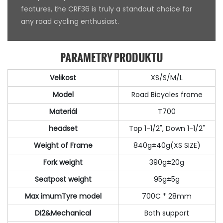
features, the CRF36 is truly a standout choice for
any road cycling enthusiast.
PARAMETRY PRODUKTU
Velikost
XS/S/M/L
Model
Road Bicycles frame
Materiál
T700
headset
Top 1-1/2", Down 1-1/2"
Weight of Frame
840g±40g(XS SIZE)
Fork weight
390g±20g
Seatpost weight
95g±5g
Max imumTyre model
700C * 28mm
DI2&Mechanical
Both support