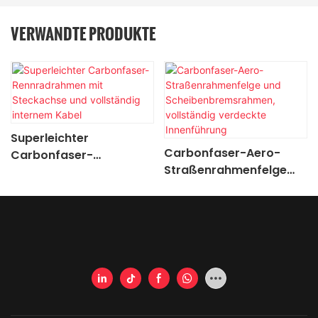
VERWANDTE PRODUKTE
Superleichter
Carbonfaser-Aero-
Carbonfaser-
Straßenrahmenfelge
Rennradrahmen mit
und
Steckachse und
Scheibenbremsrahmen,
vollständig internem
vollständig verdeckte
Kabel
Innenführung