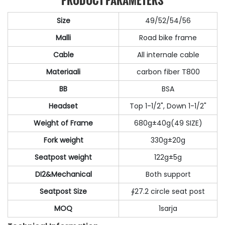
PRODUCT PARAMETERS
Size
49/52/54/56
Malli
Road bike frame
Cable
All internale cable
Materiaali
carbon fiber T800
BB
BSA
Headset
Top 1-1/2", Down 1-1/2"
Weight of Frame
680g±40g(49 SIZE)
Fork weight
330g±20g
Seatpost weight
122g±5g
DI2&Mechanical
Both support
Seatpost Size
∮27.2 circle seat post
MOQ
1sarja