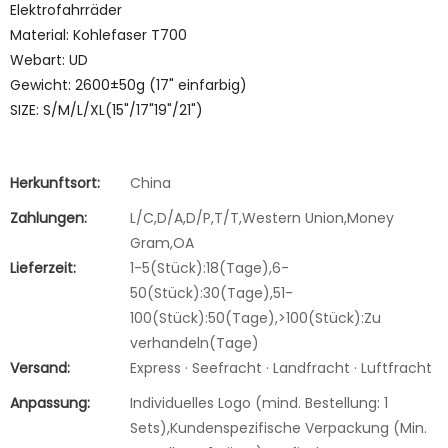
Elektrofahrräder
Material: Kohlefaser T700
Webart: UD
Gewicht: 2600±50g (17" einfarbig)
SIZE: S/M/L/XL(15"/17"19"/21")
Herkunftsort:
China
Zahlungen:
L/C,D/A,D/P,T/T,Western Union,Money
Gram,OA
Lieferzeit:
1-5(Stück):18(Tage),6-
50(Stück):30(Tage),51-
100(Stück):50(Tage),>100(Stück):Zu
verhandeln(Tage)
Versand:
Express · Seefracht · Landfracht · Luftfracht
Anpassung:
Individuelles Logo (mind. Bestellung: 1
Sets),Kundenspezifische Verpackung (Min.