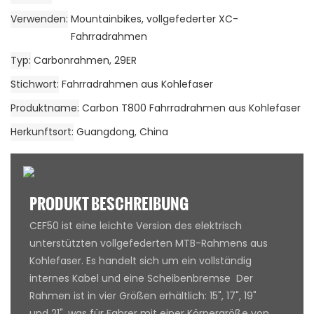
Verwenden
Mountainbikes, vollgefederter XC-
Fahrradrahmen
Typ
Carbonrahmen, 29ER
Stichwort
Fahrradrahmen aus Kohlefaser
Produktname
Carbon T800 Fahrradrahmen aus Kohlefaser
Herkunftsort
Guangdong, China
PRODUKT BESCHREIBUNG
CEF50 ist eine leichte Version des elektrisch
unterstützten vollgefederten MTB-Rahmens aus
Kohlefaser. Es handelt sich um ein vollständig
internes Kabel und eine Scheibenbremse Der
Rahmen ist in vier Größen erhältlich: 15", 17", 19"
und 21", was für Fahrer mit einer Körpergröße von