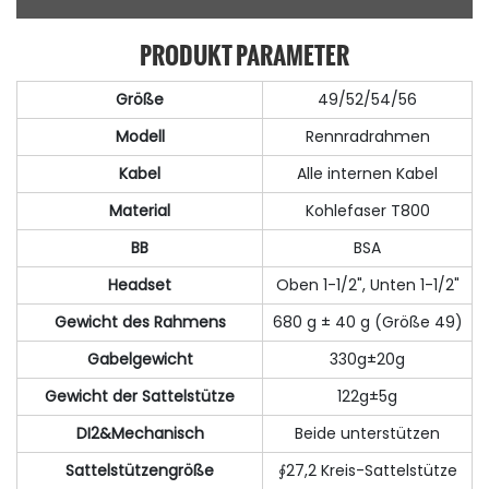
PRODUKT PARAMETER
Größe
49/52/54/56
Modell
Rennradrahmen
Kabel
Alle internen Kabel
Material
Kohlefaser T800
BB
BSA
Headset
Oben 1-1/2", Unten 1-1/2"
Gewicht des Rahmens
680 g ± 40 g (Größe 49)
Gabelgewicht
330g±20g
Gewicht der Sattelstütze
122g±5g
DI2&Mechanisch
Beide unterstützen
Sattelstützengröße
∮27,2 Kreis-Sattelstütze