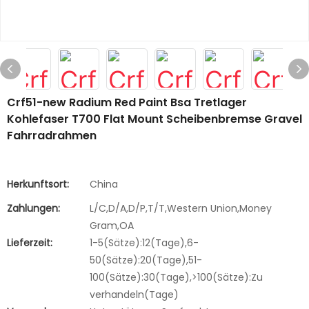
Crf51-new Radium Red Paint Bsa Tretlager
Kohlefaser T700 Flat Mount Scheibenbremse Gravel
Fahrradrahmen
Herkunftsort:
China
Zahlungen:
L/C,D/A,D/P,T/T,Western Union,Money
Gram,OA
Lieferzeit:
1-5(Sätze):12(Tage),6-
50(Sätze):20(Tage),51-
100(Sätze):30(Tage),>100(Sätze):Zu
verhandeln(Tage)