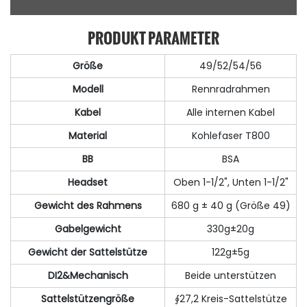
PRODUKT PARAMETER
Größe
49/52/54/56
Modell
Rennradrahmen
Kabel
Alle internen Kabel
Material
Kohlefaser T800
BB
BSA
Headset
Oben 1-1/2", Unten 1-1/2"
Gewicht des Rahmens
680 g ± 40 g (Größe 49)
Gabelgewicht
330g±20g
Gewicht der Sattelstütze
122g±5g
DI2&Mechanisch
Beide unterstützen
Sattelstützengröße
∮27,2 Kreis-Sattelstütze