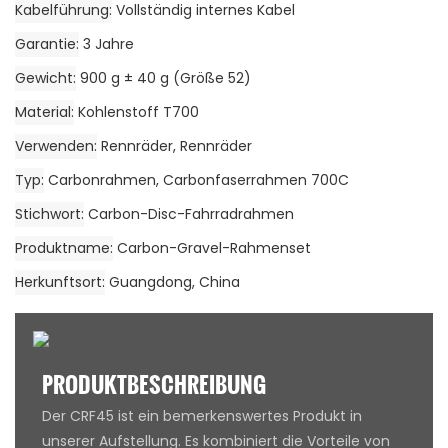
Kabelführung
Vollständig internes Kabel
Garantie
3 Jahre
Gewicht
900 g ± 40 g (Größe 52)
Material
Kohlenstoff T700
Verwenden
Rennräder, Rennräder
Typ
Carbonrahmen, Carbonfaserrahmen 700C
Stichwort
Carbon-Disc-Fahrradrahmen
Produktname
Carbon-Gravel-Rahmenset
Herkunftsort
Guangdong, China
PRODUKTBESCHREIBUNG
Der CRF45 ist ein bemerkenswertes Produkt in
unserer Aufstellung. Es kombiniert die Vorteile von