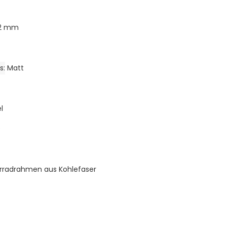
52 mm
s
Matt
l
)
rradrahmen aus Kohlefaser