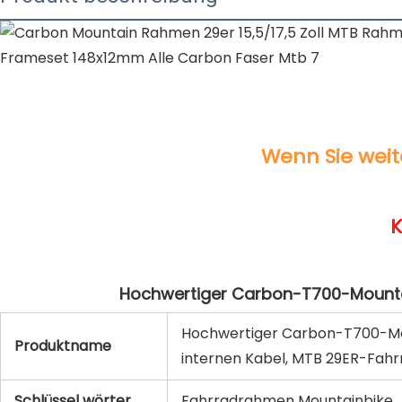
Hochwertiger Carbon-T700-Moun
Produktname
internen Kabel, MTB 29ER-Fah
Schlüssel wörter
Fahrradrahmen Mountainbike