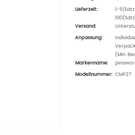
Lieferzeit:
1-5(Sätz
100(Sät
Versand:
Unterst
Anpassung:
Individu
Verpacku
(Min. Be
Markenname:
pinawor
Modellnummer:
CMF27