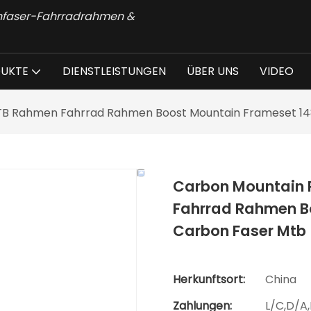
onfaser-Fahrradrahmen &
UKTE
DIENSTLEISTUNGEN
ÜBER UNS
VIDEO
 MTB Rahmen Fahrrad Rahmen Boost Mountain Frameset 1
Carbon Mountain R
Fahrrad Rahmen B
Carbon Faser Mtb
Herkunftsort:
China
Zahlungen:
L/C,D/A