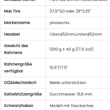
Max Tire
27,5*3,0 oder 29*2,35"
Markenname
pinaworks
Headset
Oben∮52mm,Unten∮52mm
Gewicht des
1200 g ± 40 g (17,5 Zoll)
Rahmens
Rahmengröße
15.5"/17.5"
verfügbar
DI2&Mechanisch
Beide unterstützen
Sattelstützengröße
Durchmesser 31,6 mm
Schwanzhaken
Modell mit Steckachse