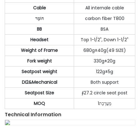
Cable
All internale cable
חוֹמֶר
carbon fiber T800
BB
BSA
Headset
Top 1-1/2", Down 1-1/2"
Weight of Frame
680g±40g(49 SIZE)
Fork weight
330g±20g
Seatpost weight
122g±5g
DI2&Mechanical
Both support
Seatpost Size
∮27.2 circle seat post
MOQ
1מַעֲרֶכֶת
Technical Information