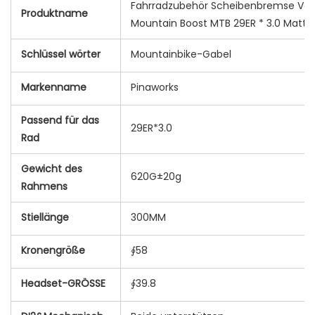
Fahrradzubehör Scheibenbremse Vord
Produktname
Mountain Boost MTB 29ER * 3.0 Matte
Schlüssel wörter
Mountainbike-Gabel
Markenname
Pinaworks
Passend für das
29ER*3.0
Rad
Gewicht des
620G±20g
Rahmens
Stiellänge
300MM
Kronengröße
∮58
Headset-GRÖSSE
∮39.8