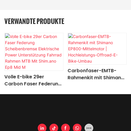
VERWANDTE PRODUKTE
Carbonfaser-EMTB-
Volle E-bike 29er
Rahmenkit mit Shimano
Carbon Faser Federung
EP800-Mittelmotor |
Scheibenbremse
Hochleistungs-Offroad-
Elektrische Power
E-Bike-Umbau
Unterstützung Fahrrad
Rahmen MTB Mit
Shim.ano Ep8 Mid M