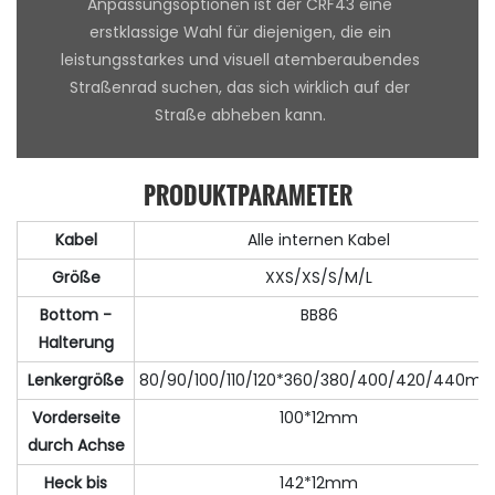
Anpassungsoptionen ist der CRF43 eine
erstklassige Wahl für diejenigen, die ein
leistungsstarkes und visuell atemberaubendes
Straßenrad suchen, das sich wirklich auf der
Straße abheben kann.
PRODUKTPARAMETER
Kabel
Alle internen Kabel
Größe
XXS/XS/S/M/L
Bottom -
BB86
Halterung
Lenkergröße
80/90/100/110/120*360/380/400/420/440m
Vorderseite
100*12mm
durch Achse
Heck bis
142*12mm