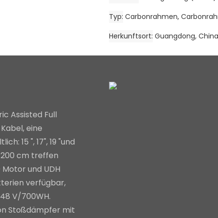
Typ
Carbonrahmen, Carbonrah
Herkunftsort
Guangdong, Chin
ic Assisted Full
Kabel, eine
h: 15 ", 17", 19 "und
s 200 cm treffen
0 Motor und UDH
terien verfügbar,
 48 V/700WH.
 von Stoßdämpfer mit