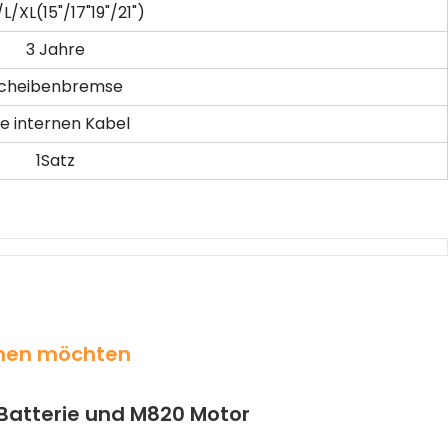
L/XL(15"/17"19"/21")
3 Jahre
cheibenbremse
le internen Kabel
1Satz
ehen möchten
Batterie und M820 Motor