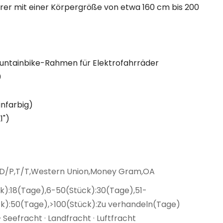
 Fahrer mit einer Körpergröße von etwa 160 cm bis 200
untainbike-Rahmen für Elektrofahrräder
0
infarbig)
1")
,D/P,T/T,Western Union,Money Gram,OA
k):18(Tage),6-50(Stück):30(Tage),51-
ck):50(Tage),>100(Stück):Zu verhandeln(Tage)
· Seefracht · Landfracht · Luftfracht