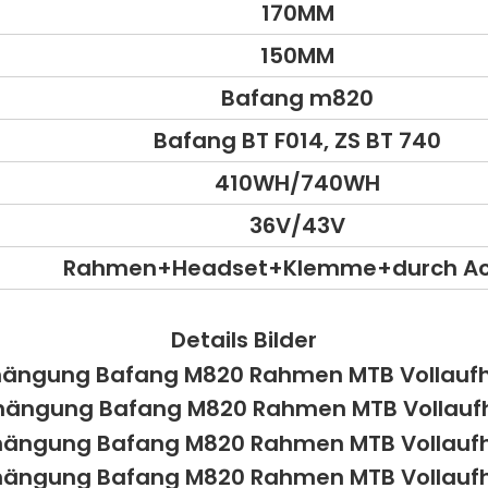
170MM
150MM
Bafang m820
Bafang BT F014, ZS BT 740
410WH/740WH
36V/43V
Rahmen+Headset+Klemme+durch A
Details Bilder