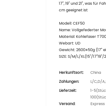
17", 19" und 21", was für
cm geeignet ist
Modell: CEF50
Name: Vollgefederter Mo
Material: Kohlefaser T70
Webart: UD
Gewicht: 2600±50g (17" e
SIZE: S/M/L/XL(15"/17"19"/2
Herkunftsort:
China
Zahlungen:
L/C,D/A
Lieferzeit:
1-5(Stüc
100(Stü
Versand:
Express 