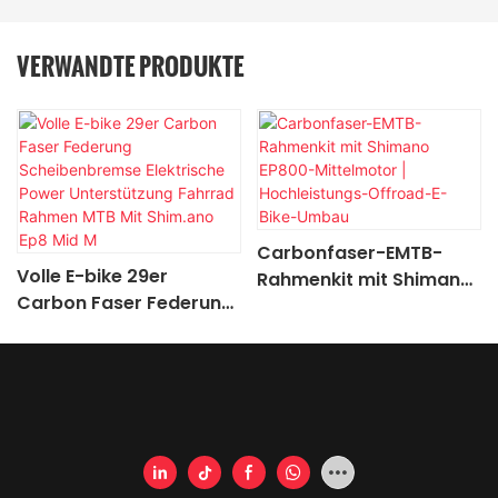
VERWANDTE PRODUKTE
Carbonfaser-EMTB-
Volle E-bike 29er
Rahmenkit mit Shimano
Carbon Faser Federung
EP800-Mittelmotor |
Scheibenbremse
Hochleistungs-Offroad-
Elektrische Power
E-Bike-Umbau
Unterstützung Fahrrad
Rahmen MTB Mit
Shim.ano Ep8 Mid M