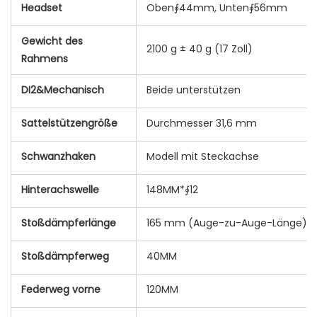
Headset
Oben∮44mm, Unten∮56mm
Gewicht des
2100 g ± 40 g (17 Zoll)
Rahmens
DI2&Mechanisch
Beide unterstützen
Sattelstützengröße
Durchmesser 31,6 mm
Schwanzhaken
Modell mit Steckachse
Hinterachswelle
148MM*∮12
Stoßdämpferlänge
165 mm (Auge-zu-Auge-Länge)
Stoßdämpferweg
40MM
Federweg vorne
120MM