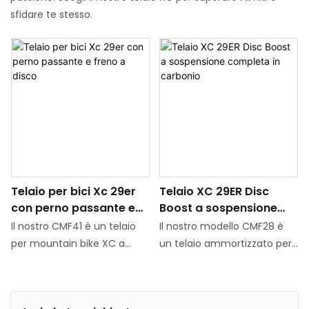
sfidare te stesso.
Telaio per bici Xc 29er
Telaio XC 29ER Disc
con perno passante e
Boost a sospensione
freno a disco
completa in carbonio
Il nostro CMF41 è un telaio
Il nostro modello CMF28 è
per mountain bike XC a
un telaio ammortizzato per
coda morbida a
mountain bike fuoristrada in
sospensione completa
fibra di carbonio, che è una
leggero e all'avanguardia.
versione leggera della