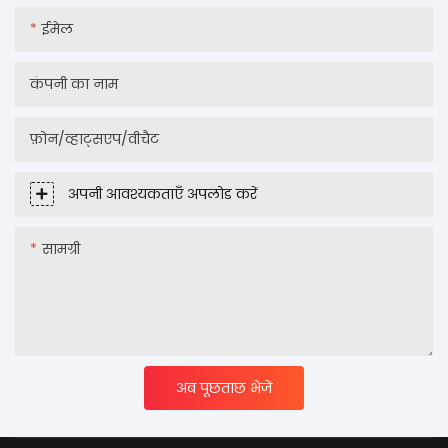
ईमेल
कंपनी का नाम
फ़ोन/व्हाट्सएप/वीचैट
अपनी आवश्यकताएँ अपलोड करें
सामग्री
अब पूछताछ भेजें