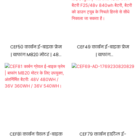
CEF50 कार्बन ई-बाइक फ्रेम
CEF49 कार्बन ई-बाइक फ्रेम
| बाफांग M820 मोटर | 48V
| बाफांग
बिल्ट-इन बैटरी (दो विकल्प:
M510/M560/M600/M510R
835Wh / 720Wh)
S के लिए उपयुक्त |
अंतर्निर्मित बैटरी: बाफांग बैटरी
F25/48v 840wh बैटरी,
बैटरी को डाउन ट्यूब के
निचले हिस्से से सीधे निकाला
जा सकता है।
CEF81 कार्बन ग्रेवल ई-बाइक
CEF79 कार्बन हार्डटेल ई-