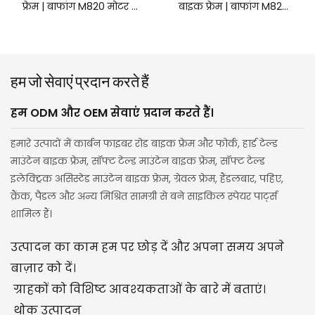
फ्रेम | बाफांग M820 मोटर के
बाइक फ्रेम | बाफांग M820
लिए उपयुक्त, अंतर्निर्मित
मोटर के लिए उपयुक्त,
बैटरी: 48V 480WH / 36V
अंतर्निर्मित बैटरी: 48V
360WH / 36V 540WH।
480WH / 36V 360WH /
हम जो सेवाएं प्रदान करते हैं
36V 540WH।
हम ODM और OEM सेवाएं प्रदान करते हैं।
हमारे उत्पादों में कार्बन फाइबर रोड बाइक फ्रेम और फोर्क, हार्ड टेल्ड
माउंटेन बाइक फ्रेम, सॉफ्ट टेल्ड माउंटेन बाइक फ्रेम, सॉफ्ट टेल्ड
इलेक्ट्रिक असिस्टेड माउंटेन बाइक फ्रेम, ग्रेवल फ्रेम, हैंडलबार, पहिए,
क्रैंक, पैडल और अन्य मिश्रित सामग्री से बने साइकिल स्पेयर पार्ट्स
शामिल हैं।
उत्पादन का काम हम पर छोड़ दें और अपना समय अपने
बाज़ार को दें।
ग्राहकों को विशिष्ट आवश्यकताओं के बारे में बताएं।
थोक उत्पादन