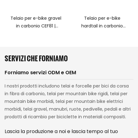
parte inferiore del tubo
obliquo.
Telaio per e-bike gravel
Telaio per e-bike
in carbonio CEF81 |
hardtail in carbonio
Compatibile con
CEF79 | Compatibile con
motore Bafang M820,
motore Bafang M820,
batteria integrata: 48V
batteria integrata: 48V
SERVIZI CHE FORNIAMO
480WH/36V 360WH/36V
480WH/36V 360WH/36V
540WH.
540WH.
Forniamo servizi ODM e OEM
I nostri prodotti includono telai e forcelle per bici da corsa
in fibra di carbonio, telai per mountain bike rigidi, telai per
mountain bike morbidi, telai per mountain bike elettrici
morbidi, telai gravel, manubri, ruote, pedivelle, pedali e altri
prodotti di ricambio per biciclette in materiali compositi.
Lascia la produzione a noi e lascia tempo al tuo