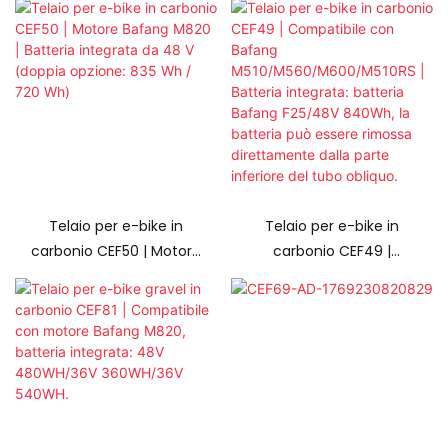
integrata da 48 V
integrata da 48 V
(doppia opzione: 835
(doppia opzione: 835
Wh / 720 Wh)
Wh / 720 Wh)
Telaio per e-bike in
Telaio per e-bike in
carbonio CEF50 | Motore
carbonio CEF49 |
Bafang M820 | Batteria
Compatibile con Bafang
integrata da 48 V
M510/M560/M600/M510R
(doppia opzione: 835
S | Batteria integrata:
Wh / 720 Wh)
batteria Bafang F25/48V
840Wh, la batteria può
essere rimossa
direttamente dalla